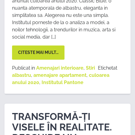
anuntat culoarea anului 2020: Classic Blue, o
nuanta atemporala de albastru, eleganta in
simplitatea sa. Alegerea nu este una simpla.
Institutul porneste de la o analiza a modei, a
noilor tehnologii, a trendurilor in muzica, arta si
social media, dar […]
CITESTE MAI MULT…
Publicat in
Amenajari interioare
,
Stiri
Etichetat
albastru
,
amenajare apartament
,
culoarea
anului 2020
,
Institutul Pantone
TRANSFORMĂ-ȚI
VISELE ÎN REALITATE.