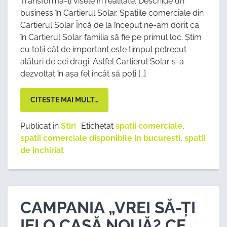
Transformă-ți visele în realitate. Deschide un
business în Cartierul Solar. Spațiile comerciale din
Cartierul Solar Încă de la început ne-am dorit ca
în Cartierul Solar familia să fie pe primul loc. Știm
cu toții cât de important este timpul petrecut
alături de cei dragi. Astfel Cartierul Solar s-a
dezvoltat în așa fel încât să poți […]
CITESTE MAI MULT…
Publicat in
Stiri
Etichetat
spatii comerciale
,
spatii comerciale disponibile in bucuresti
,
spatii
de inchiriat
CAMPANIA „VREI SĂ-ȚI
IEI O CASĂ NOUĂ? CE