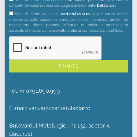
Am citit si am ințeles politica site-ului de prelucrare a datelor cu
caracter personal si libera circulație a acestor date.
Detalii aici.
Sunt de acord ca site-ul
cartierulsolar.ro
sa prelucreze datele
mele cu caracter personal enumerate mai sus in vederea trimiterii de
newslettere, oferte, promotii, informari cu privire la produsele si
serviciile oferite de catre dezvoltatorului ansamblului Cartierul Solar.
Alternative:
Tel:
+4 0791.690.999
E-mail:
vanzari@cartierulsolar.ro
Bulevardul Metalurgiei, nr. 132, sector 4,
București