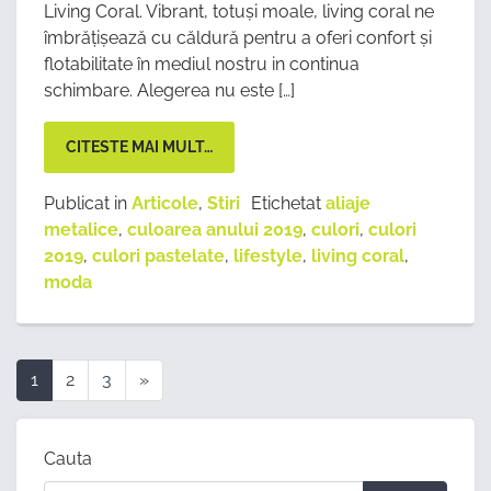
Living Coral. Vibrant, totuși moale, living coral ne
îmbrățișează cu căldură pentru a oferi confort și
flotabilitate în mediul nostru in continua
schimbare. Alegerea nu este […]
CITESTE MAI MULT…
Publicat in
Articole
,
Stiri
Etichetat
aliaje
metalice
,
culoarea anului 2019
,
culori
,
culori
2019
,
culori pastelate
,
lifestyle
,
living coral
,
moda
Next
1
2
3
»
page
Cauta