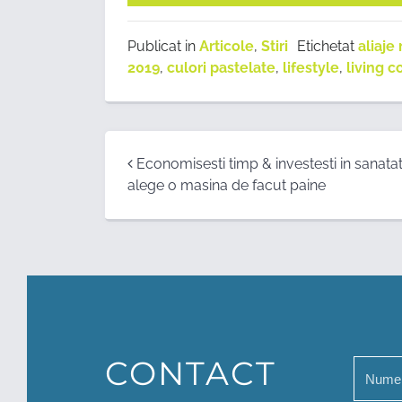
Publicat in
Articole
,
Stiri
Etichetat
aliaje
2019
,
culori pastelate
,
lifestyle
,
living c
Post
Economisesti timp & investesti in sanatat
alege o masina de facut paine
navigation
CONTACT