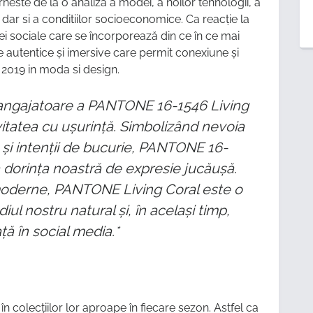
neste de la o analiza a modei, a noilor tehnologii, a
, dar si a conditiilor socioeconomice. Ca reacție la
ei sociale care se încorporează din ce în ce mai
țe autentice și imersive care permit conexiune și
i 2019 in moda si design.
 angajatoare a PANTONE 16-1546 Living
itatea cu u
ș
urin
ț
ă
. Simboliz
â
nd nevoia
m
ș
i inten
ț
ii de bucurie, PANTONE 16-
dorin
ț
a noastr
ă
de expresie juc
ă
u
ș
ă
.
moderne, PANTONE Living Coral este o
diul nostru natural
ș
i,
î
n acela
ș
i timp,
a
ț
ă
î
n social media.*
n colecţiilor lor aproape în fiecare sezon. Astfel ca