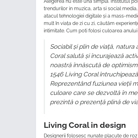
Alegerea nu este una simpla. Institutul por
trendurilor in muzica, arta si social media
atacul tehnologiei digitale și a mass-medi
mult în viața de zi cu zi, căutăm experien
intimitate. Cum poti folosi culoarea anulu
Sociabil
ș
i plin de via
ț
ă
, natura
Coral salută
ș
i
î
ncurajeaz
ă
activ
noastr
ă
î
nn
ă
scut
ă
de optimis
1546 Living Coral
î
ntruchipeaz
ă
Reprezent
â
nd fuziunea vie
ț
ii 
culoare care se dezvoltă în me
prezint
ă
o prezen
ț
ă
plin
ă
de vi
Living Coral in design
Designerii folosesc nunate placute de roz î