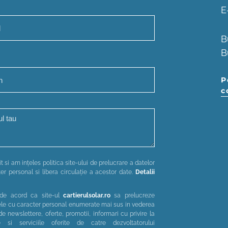
E
B
B
P
c
t si am ințeles politica site-ului de prelucrare a datelor
er personal si libera circulație a acestor date.
Detalii
de acord ca site-ul
cartierulsolar.ro
sa prelucreze
le cu caracter personal enumerate mai sus in vederea
 de newslettere, oferte, promotii, informari cu privire la
e si serviciile oferite de catre dezvoltatorului