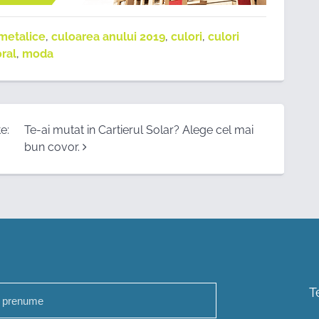
 metalice
,
culoarea anului 2019
,
culori
,
culori
oral
,
moda
e:
Te-ai mutat in Cartierul Solar? Alege cel mai
bun covor.
T