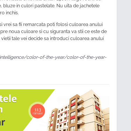
e, bluze in culori pastelate. Nu uita de jachetele
ro inchis.
 vrei sa fii remarcata poti folosi culoarea anului
despre noua culoare si cu siguranta va stii ce este de
l vietii tale vei decide sa introduci culoarea anului
telligence/color-of-the-year/color-of-the-year-
113
rămase