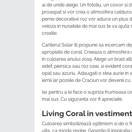
ai de unde alege. Un fotoliu, un covor si 
proaspat si vor crea o atmosfera calduroas
perne decorative roz vor aduce un plus de
veioza in nunatele de mai sus te va ajuta s
creatie.
Cartierul Solar iti propune sa incercam dej
apropiate de coral. Creeaza o atmosfera 
in culoarea anului 2019. Alege un brad alb
sidef, piersica sau roz ceai, si evident cora
opal sau azuriu. Adaugati o stea aurie in v
iernii iar pozele de Craciun vor devenii cu
Iar pentru a le face o supriza frumoasa ce
mai sus. Cu siguranta vor fi apreciate.
Living Coral in vestimen
Culoarea simbolizează optimism si de o fem
uita, ca moda revine. Gaseste-ti inspiratia i