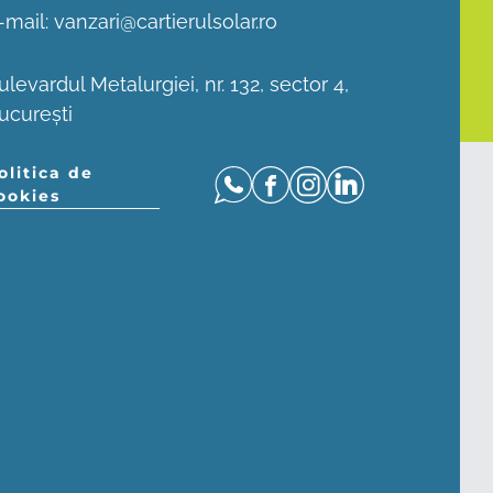
-mail:
vanzari@cartierulsolar.ro
ulevardul Metalurgiei, nr. 132, sector 4,
ucurești
olitica de
ookies