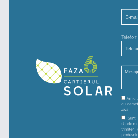
Telefon*
Am citi
cu caract
aici.
Sunt 
datele me
trimiterii
produsel