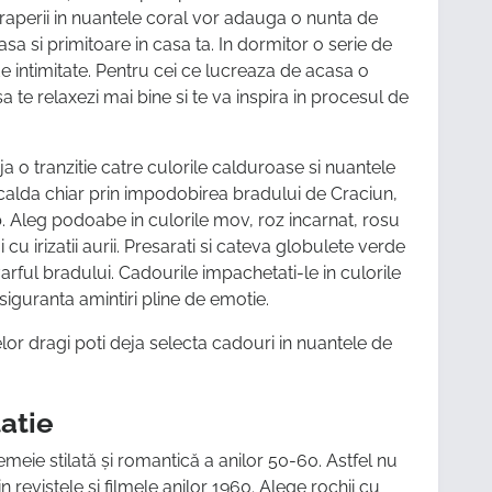
draperii in nuantele coral vor adauga o nunta de
a si primitoare in casa ta. In dormitor o serie de
 intimitate. Pentru cei ce lucreaza de acasa o
a te relaxezi mai bine si te va inspira in procesul de
a o tranzitie catre culorile calduroase si nuantele
calda chiar prin impodobirea bradului de Craciun,
. Aleg podoabe in culorile mov, roz incarnat, rosu
i cu irizatii aurii. Presarati si cateva globulete verde
arful bradului. Cadourile impachetati-le in culorile
 siguranta amintiri pline de emotie.
lor dragi poti deja selecta cadouri in nuantele de
tatie
eie stilată și romantică a anilor 50-60. Astfel nu
n revistele si filmele anilor 1960. Alege rochii cu