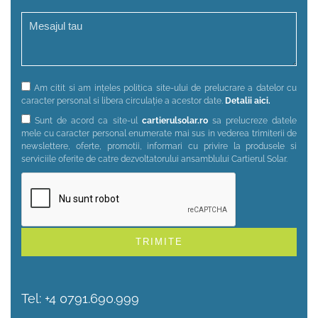
Am citit si am ințeles politica site-ului de prelucrare a datelor cu
caracter personal si libera circulație a acestor date.
Detalii aici.
Sunt de acord ca site-ul
cartierulsolar.ro
sa prelucreze datele
mele cu caracter personal enumerate mai sus in vederea trimiterii de
newslettere, oferte, promotii, informari cu privire la produsele si
serviciile oferite de catre dezvoltatorului ansamblului Cartierul Solar.
Alternative:
Tel:
+4 0791.690.999