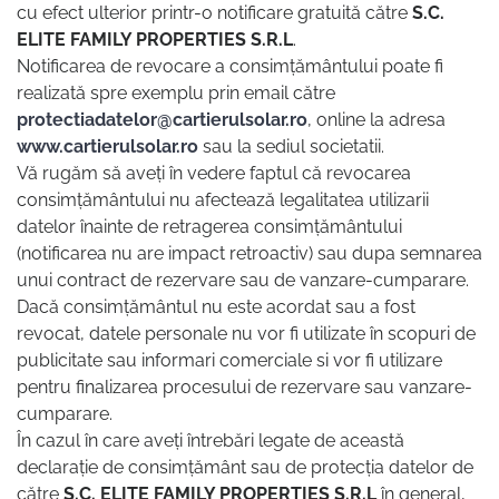
cu efect ulterior printr-o notificare gratuită către
S.C.
ELITE FAMILY PROPERTIES S.R.L
.
Notificarea de revocare a consimțământului poate fi
realizată spre exemplu prin email către
protectiadatelor@cartierulsolar.ro
, online la adresa
www.cartierulsolar.ro
sau la sediul societatii.
Vă rugăm să aveți în vedere faptul că revocarea
consimțământului nu afectează legalitatea utilizarii
datelor înainte de retragerea consimțământului
(notificarea nu are impact retroactiv) sau dupa semnarea
unui contract de rezervare sau de vanzare-cumparare.
Dacă consimțământul nu este acordat sau a fost
revocat, datele personale nu vor fi utilizate în scopuri de
publicitate sau informari comerciale si vor fi utilizare
pentru finalizarea procesului de rezervare sau vanzare-
cumparare.
În cazul în care aveți întrebări legate de această
declarație de consimțământ sau de protecția datelor de
către
S.C. ELITE FAMILY PROPERTIES S.R.L
în general,