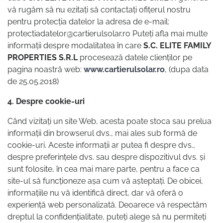
vă rugăm să nu ezitați să contactați ofițerul nostru
pentru protecția datelor la adresa de e-mail:
protectiadatelor@cartierulsolar.ro Puteți afla mai multe
informații despre modalitatea în care
S.C. ELITE FAMILY
PROPERTIES S.R.L
procesează datele clienților pe
pagina noastră web:
www.cartierulsolar.ro
, (dupa data
de 25.05.2018)
4. Despre cookie-uri
Când vizitați un site Web, acesta poate stoca sau prelua
informații din browserul dvs., mai ales sub formă de
cookie-uri. Aceste informații ar putea fi despre dvs.,
despre preferințele dvs. sau despre dispozitivul dvs. și
sunt folosite, în cea mai mare parte, pentru a face ca
site-ul să funcționeze așa cum vă așteptați. De obicei,
informațiile nu vă identifică direct, dar vă oferă o
experiență web personalizată. Deoarece vă respectăm
dreptul la confidențialitate, puteți alege să nu permiteți