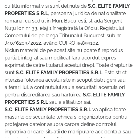
cu titlu informativ si sunt detinute de
S.C. ELITE FAMILY
PROPERTIES S.R.L
, persoana juridica de nationalitate
romana, cu sediul in Mun. Bucuresti, strada Sergent
Nuțu Ion nr. 33, etaj 1 înregistrată la Oficiul Registrului
Comertului de pe langa Tribunalul Bucuresti sub nr.
J40/6203/2022, având CUI RO 45899102,
Niciun material de pe acest site nu poate fi reprodus
partial, integral sau modificat fara acordul expres
exprimat de catre titularul acestui drept. Toate drepturile
sunt
S.C. ELITE FAMILY PROPERTIES S.R.L
. Este strict
interzisa folosirea acestui site in scopul distrugerii sau
alterarii lui, a continutului sau a securitatii acestuia ori
pentru discreditarea sau hartuirea
S.C. ELITE FAMILY
PROPERTIES S.R.L
sau a afiliatiilor sai.
S.C. ELITE FAMILY PROPERTIES S.R.L
va aplica toate
masurile de securitate tehnica si organizatorica pentru
protejarea datelor asupra carora detine controlul
impotriva oricarei situatii de manipulare accidentala sau