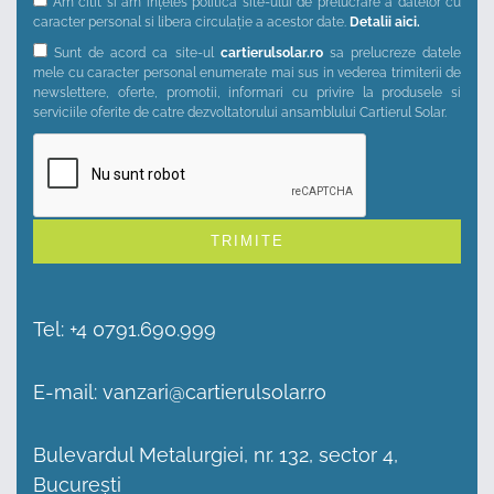
Am citit si am ințeles politica site-ului de prelucrare a datelor cu
caracter personal si libera circulație a acestor date.
Detalii aici.
Sunt de acord ca site-ul
cartierulsolar.ro
sa prelucreze datele
mele cu caracter personal enumerate mai sus in vederea trimiterii de
newslettere, oferte, promotii, informari cu privire la produsele si
serviciile oferite de catre dezvoltatorului ansamblului Cartierul Solar.
Alternative:
Tel:
+4 0791.690.999
E-mail:
vanzari@cartierulsolar.ro
Bulevardul Metalurgiei, nr. 132, sector 4,
București