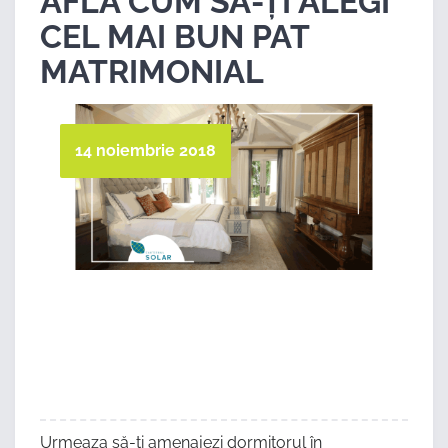
AFLĂ CUM SĂ-ȚI ALEGI
CEL MAI BUN PAT
MATRIMONIAL
14 noiembrie 2018
Urmeaza să-ți amenajezi dormitorul în