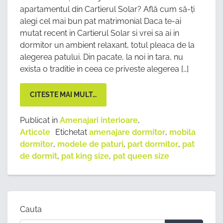
apartamentul din Cartierul Solar? Află cum să-ți
alegi cel mai bun pat matrimonial Daca te-ai
mutat recent in Cartierul Solar si vrei sa ai in
dormitor un ambient relaxant, totul pleaca de la
alegerea patului. Din pacate, la noi in tara, nu
exista o traditie in ceea ce priveste alegerea […]
CITESTE MAI MULT…
Publicat in
Amenajari interioare
,
Articole
Etichetat
amenajare dormitor
,
mobila
dormitor
,
modele de paturi
,
part dormitor
,
pat
de dormit
,
pat king size
,
pat queen size
Cauta