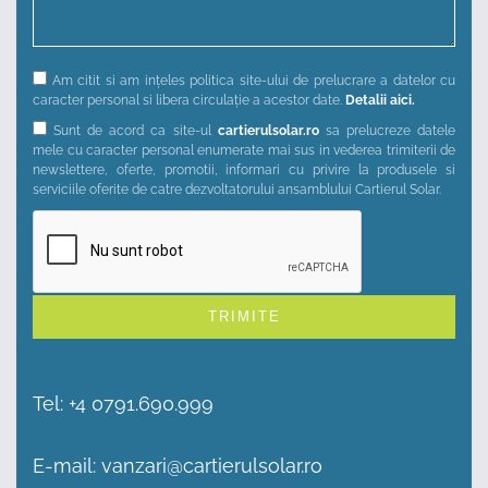
Am citit si am ințeles politica site-ului de prelucrare a datelor cu
caracter personal si libera circulație a acestor date.
Detalii aici.
Sunt de acord ca site-ul
cartierulsolar.ro
sa prelucreze datele
mele cu caracter personal enumerate mai sus in vederea trimiterii de
newslettere, oferte, promotii, informari cu privire la produsele si
serviciile oferite de catre dezvoltatorului ansamblului Cartierul Solar.
Alternative:
Tel:
+4 0791.690.999
E-mail:
vanzari@cartierulsolar.ro