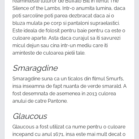
reaminteste tuturor de Buffalo Bill in filmul The
Silence of the Lambs. Intr-o anumita lumina, daca
poti sarcoline poti parea dezbracat daca ai o
bluza mulata pe corp si pantaloni supraelastici.
Este ideala de folosit pentru baie pentru ca este o
culoare aparte. Asta daca curajul sa iti savurezi
micul dejun sau cina intr-un mediu care iti
aminteste de culoarea pielii tale.
Smaragdine
Smaragdine suna ca un ticalos din filmul Smurfs,
insa inseamna de fapt nuanta de verde smarald. A
fost desemnata de asemenea in 2013 culorea
anului de catre Pantone.
Glaucous
Glaucous a fost utilizat ca nume pentru o culoare
incepand cu anul 1671, insa este mai mult decat o