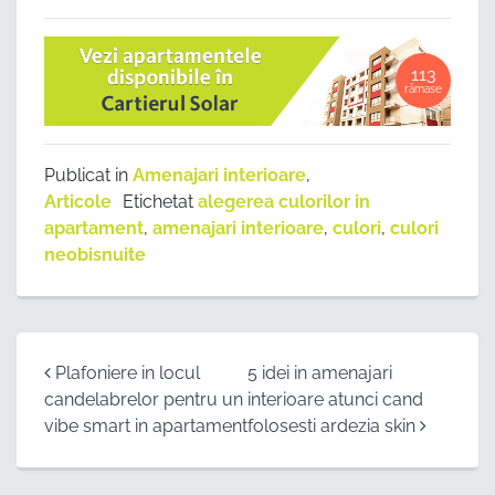
113
rămase
Publicat in
Amenajari interioare
,
Articole
Etichetat
alegerea culorilor in
apartament
,
amenajari interioare
,
culori
,
culori
neobisnuite
Post
Plafoniere in locul
5 idei in amenajari
candelabrelor pentru un
interioare atunci cand
navigation
vibe smart in apartament
folosesti ardezia skin