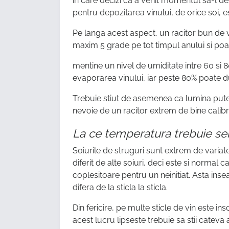
in care decizi ca a venit momentul sa-l de
pentru depozitarea vinului, de orice soi, e
Pe langa acest aspect, un racitor bun de 
maxim 5 grade pe tot timpul anului si poa
mentine un nivel de umiditate intre 60 si
evaporarea vinului, iar peste 80% poate 
Trebuie stiut de asemenea ca lumina puter
nevoie de un racitor extrem de bine calibra
La ce temperatura trebuie ser
Soiurile de struguri sunt extrem de variate
diferit de alte soiuri, deci este si normal c
coplesitoare pentru un neinitiat. Asta i
difera de la sticla la sticla.
Din fericire, pe multe sticle de vin este i
acest lucru lipseste trebuie sa stii cateva