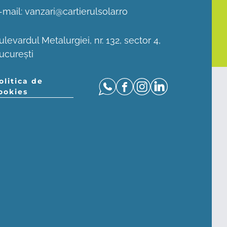
-mail:
vanzari@cartierulsolar.ro
ulevardul Metalurgiei, nr. 132, sector 4,
ucurești
olitica de
ookies