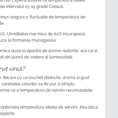
schizi. Expertii sustina ca temperatura ideala
ste intervalul 13-15 grade Celsius.
vinuri asigura o fluctuatie de temperatura de
te
 80%. Umiditatea mai mica de 60% incurajeaza
duce la formarea mucegaiului.
nica duce la aparitia de arome nedorite, asa ca ai
t din punct de vedere al luminozitatii.
vit vinul?
, fiecare cu un buchet distinctiv, aroma si gust
a varietatea vinurilor sa fie pur si simplu
nseamna ca si temperatura de servire recomandata
nscriptionata temperatura ideala de servire, insa daca
 aspecte.