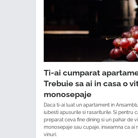
Ti-ai cumparat apartamen
Trebuie sa ai in casa o v
monosepaje
Daca ti-ai luat un apartament in Ansamblu
iubesti apusurile si rasariturile. Si pentru
preparat ceva fine dining si un pahar de vin
monosepaje sau cupaje, inseamna ca ai nev
vinuri.