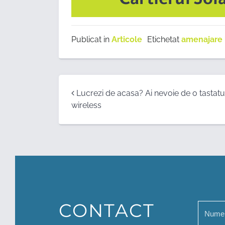
Publicat in
Articole
Etichetat
amenajare 
Post
Lucrezi de acasa? Ai nevoie de o tastatu
wireless
navigation
CONTACT