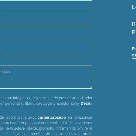
E
B
B
P
c
t si am ințeles politica site-ului de prelucrare a datelor
er personal si libera circulație a acestor date.
Detalii
de acord ca site-ul
cartierulsolar.ro
sa prelucreze
le cu caracter personal enumerate mai sus in vederea
 de newslettere, oferte, promotii, informari cu privire la
e si serviciile oferite de catre dezvoltatorului