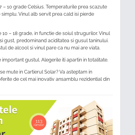
e 7 – 10 grade Celsius. Temperaturile prea scazute
implu. Vinul alb servit prea cald isi pierde
e 10 – 18 grade, in functie de soiul strugurilor. Vinul
si gust, predominand aciditatea si gusul taninului.
l de alcool si vinul pare ca nu mai are viata.
 important gustul. Alegerile iti apartin in totalitate.
a se mute in Cartierul Solar? Va asteptam in
ferite de cel mai inovativ ansamblu rezidential din
113
rămase