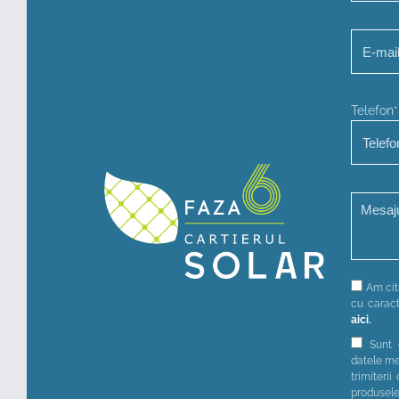
Telefon*
Am citi
cu caract
aici.
Sunt 
datele me
trimiterii
produsel