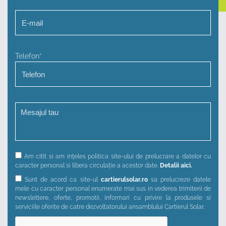
Telefon*
Am citit si am ințeles politica site-ului de prelucrare a datelor cu
caracter personal si libera circulație a acestor date.
Detalii aici.
Sunt de acord ca site-ul
cartierulsolar.ro
sa prelucreze datele
mele cu caracter personal enumerate mai sus in vederea trimiterii de
newslettere, oferte, promotii, informari cu privire la produsele si
serviciile oferite de catre dezvoltatorului ansamblului Cartierul Solar.