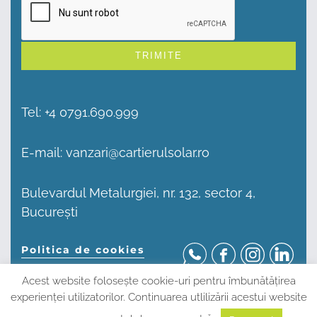
Alternative:
Tel:
+4 0791.690.999
E-mail:
vanzari@cartierulsolar.ro
Bulevardul Metalurgiei, nr. 132, sector 4,
București
Politica de cookies
Acest website folosește cookie-uri pentru îmbunătățirea
© CARTIERUL SOLAR 2026
experienței utilizatorilor. Continuarea utlilizării acestui website
Acest website este protejat de reCAPTCHA și Google. Pentru mai