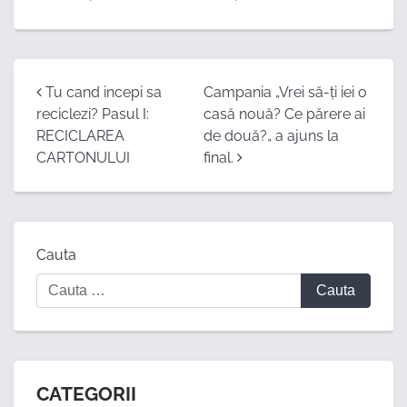
Post
Tu cand incepi sa
Campania „Vrei să-ți iei o
reciclezi? Pasul I:
casă nouă? Ce părere ai
navigation
RECICLAREA
de două?„ a ajuns la
CARTONULUI
final.
Cauta
CATEGORII