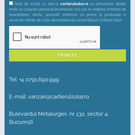
Sunt de acord ca site-ul
cartierulsolar.ro
sa prelucreze datele
mele cu caracter personal enumerate mai sus in vederea trimiterii de
newslettere, oferte, promotii, informari cu privire la produsele si
serviciile oferite de catre dezvoltatorului ansamblului Cartierul Solar.
Alternative:
Tel:
+4 0791.690.999
E-mail:
vanzari@cartierulsolar.ro
Bulevardul Metalurgiei, nr. 132, sector 4,
București