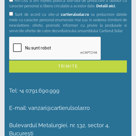
Am citit si am ințeles politica site-ului de prelucrare a datelor cu
caracter personal si libera circulație a acestor date.
Detalii aici.
Sunt de acord ca site-ul
cartierulsolar.ro
sa prelucreze datele
mele cu caracter personal enumerate mai sus in vederea trimiterii de
newslettere, oferte, promotii, informari cu privire la produsele si
serviciile oferite de catre dezvoltatorului ansamblului Cartierul Solar.
Alternative:
Tel:
+4 0791.690.999
E-mail:
vanzari@cartierulsolar.ro
Bulevardul Metalurgiei, nr. 132, sector 4,
București