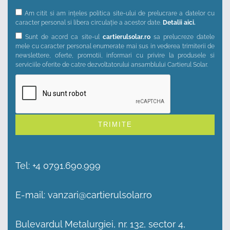
Am citit si am ințeles politica site-ului de prelucrare a datelor cu
caracter personal si libera circulație a acestor date.
Detalii aici.
Sunt de acord ca site-ul
cartierulsolar.ro
sa prelucreze datele
mele cu caracter personal enumerate mai sus in vederea trimiterii de
newslettere, oferte, promotii, informari cu privire la produsele si
serviciile oferite de catre dezvoltatorului ansamblului Cartierul Solar.
Alternative:
Tel:
+4 0791.690.999
E-mail:
vanzari@cartierulsolar.ro
Bulevardul Metalurgiei, nr. 132, sector 4,