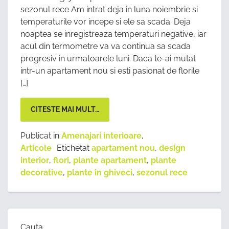
sezonul rece Am intrat deja in luna noiembrie si
temperaturile vor incepe si ele sa scada. Deja
noaptea se inregistreaza temperaturi negative, iar
acul din termometre va va continua sa scada
progresiv in urmatoarele luni. Daca te-ai mutat
intr-un apartament nou si esti pasionat de florile
[…]
CITESTE MAI MULT…
Publicat in
Amenajari interioare
,
Articole
Etichetat
apartament nou
,
design
interior
,
flori
,
plante apartament
,
plante
decorative
,
plante in ghiveci
,
sezonul rece
Cauta