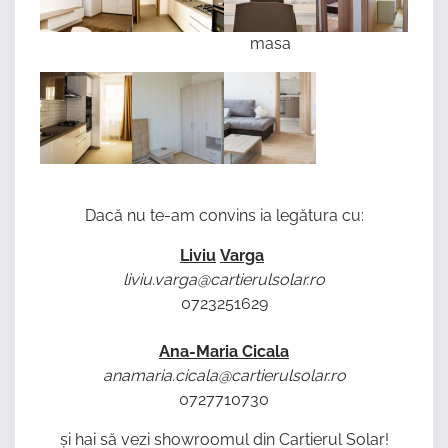
masa
Dacă nu te-am convins ia legătura cu:
Liviu
Varga
liviu.varga@cartierulsolar.ro
0723251629
Ana-Maria
Cicala
anamaria.cicala@cartierulsolar.ro
0727710730
și hai să vezi showroomul din Cartierul Solar!