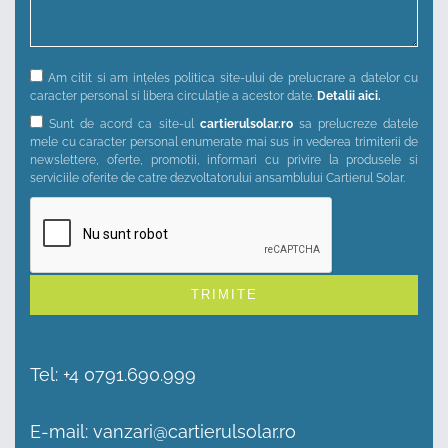
Am citit si am ințeles politica site-ului de prelucrare a datelor cu
caracter personal si libera circulație a acestor date.
Detalii aici.
Sunt de acord ca site-ul
cartierulsolar.ro
sa prelucreze datele
mele cu caracter personal enumerate mai sus in vederea trimiterii de
newslettere, oferte, promotii, informari cu privire la produsele si
serviciile oferite de catre dezvoltatorului ansamblului Cartierul Solar.
Alternative:
Tel:
+4 0791.690.999
E-mail:
vanzari@cartierulsolar.ro