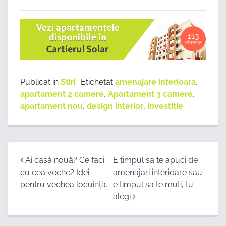
113
rămase
Publicat in
Stiri
Etichetat
amenajare interioara
,
apartament 2 camere
,
Apartament 3 camere
,
apartament nou
,
design interior
,
investitie
Post
Ai casă nouă? Ce faci
E timpul sa te apuci de
cu cea veche? Idei
amenajari interioare sau
navigation
pentru vechea locuință.
e timpul sa te muti, tu
alegi