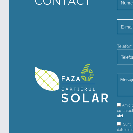
CONTACT
Telefon*
Am citi
cu caract
aici.
Sunt 
datele me