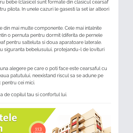
ntru bebe (clasice) sunt formate din clasicul cearsaf
 pilota. In unele cazuri le gasesti la set iar alteori
e din mai multe componente. Cele mai intalnite
in o pernuta pentru dormit (diferita de pernele
eaf pentru salteluta si doua aparatoare laterale.
u siguranta bebelusului, protejandu-l de lovituri
buna alegere pe care o poti face este cearsaful cu
eaua patutului, neexistand riscul sa se adune pe
 pentru cei mici.
a de copilul tau si confortul lui.
113
rămase