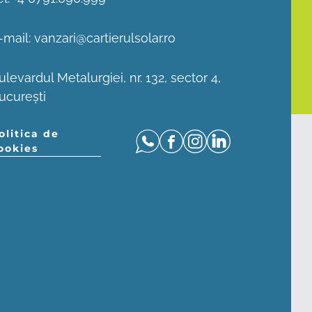
-mail:
vanzari@cartierulsolar.ro
ulevardul Metalurgiei, nr. 132, sector 4,
ucurești
olitica de
ookies