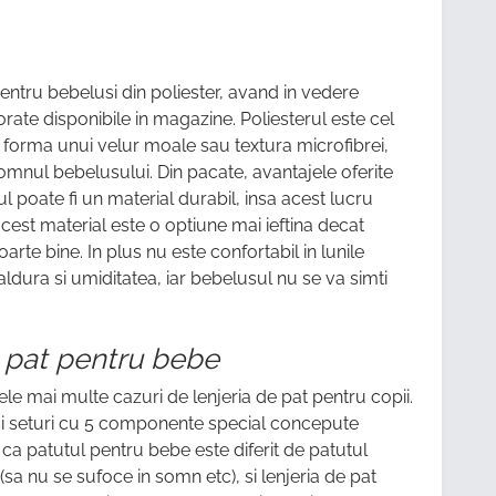
 pentru bebelusi din poliester, avand in vedere
ate disponibile in magazine. Poliesterul este cel
ea forma unui velur moale sau textura microfibrei,
somnul bebelusului. Din pacate, avantajele oferite
ul poate fi un material durabil, insa acest lucru
cest material este o optiune mai ieftina decat
rte bine. In plus nu este confortabil in lunile
aldura si umiditatea, iar bebelusul nu se va simti
 pat pentru bebe
ele mai multe cazuri de lenjeria de pat pentru copii.
at si seturi cu 5 componente special concepute
 ca patutul pentru bebe este diferit de patutul
e (sa nu se sufoce in somn etc), si lenjeria de pat