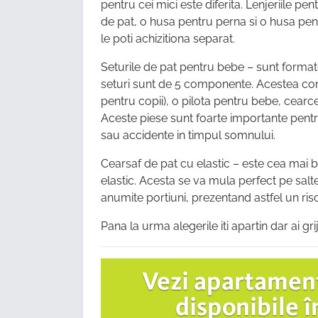
pentru cei mici este diferita. Lenjeriile pe
de pat, o husa pentru perna si o husa pentru
le poti achizitiona separat.
Seturile de pat pentru bebe – sunt format
seturi sunt de 5 componente. Acestea cont
pentru copii), o pilota pentru bebe, cearc
Aceste piese sunt foarte importante pentr
sau accidente in timpul somnului.
Cearsaf de pat cu elastic – este cea mai 
elastic. Acesta se va mula perfect pe salt
anumite portiuni, prezentand astfel un risc
Pana la urma alegerile iti apartin dar ai grij