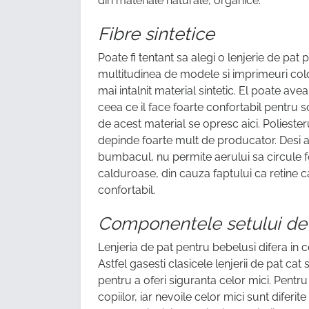
din materiale naturale, organice.
Fibre sintetice
Poate fi tentant sa alegi o lenjerie de pat
multitudinea de modele si imprimeuri color
mai intalnit material sintetic. El poate av
ceea ce il face foarte confortabil pentru 
de acest material se opresc aici. Poliester
depinde foarte mult de producator. Desi a
bumbacul, nu permite aerului sa circule foa
calduroase, din cauza faptului ca retine c
confortabil.
Componentele setului de
Lenjeria de pat pentru bebelusi difera in c
Astfel gasesti clasicele lenjerii de pat c
pentru a oferi siguranta celor mici. Pentru
copiilor, iar nevoile celor mici sunt diferit