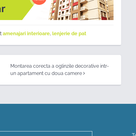
at
amenajari interioare
,
lenjerie de pat
Montarea corecta a oglinzile decorative intr-
un apartament cu doua camere
T