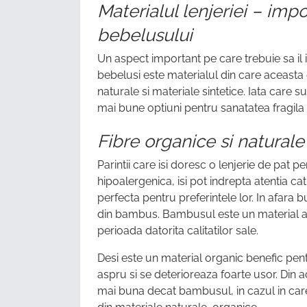
Materialul lenjeriei – imp
bebelusului
Un aspect important pe care trebuie sa il i
bebelusi este materialul din care aceasta 
naturale si materiale sintetice. Iata care su
mai bune optiuni pentru sanatatea fragila 
Fibre organice si naturale
Parintii care isi doresc o lenjerie de pat p
hipoalergenica, isi pot indrepta atentia ca
perfecta pentru preferintele lor. In afara 
din bambus. Bambusul este un material a c
perioada datorita calitatilor sale.
Desi este un material organic benefic pent
aspru si se deterioreaza foarte usor. Di
mai buna decat bambusul, in cazul in care 